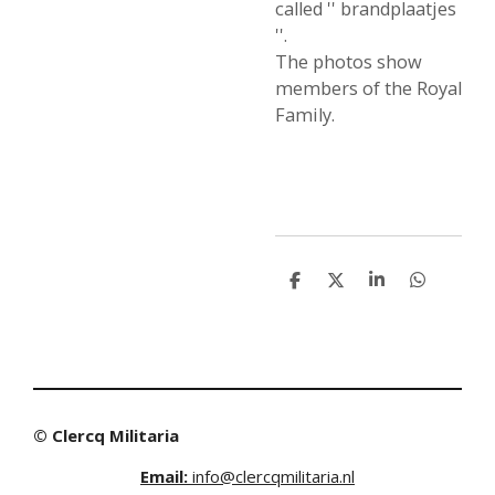
called '' brandplaatjes
''.
The photos show
members of the Royal
Family.
S
S
S
S
h
h
h
h
a
a
a
a
r
r
r
r
e
e
e
e
© Clercq Militaria
Email:
info@clercqmilitaria.nl