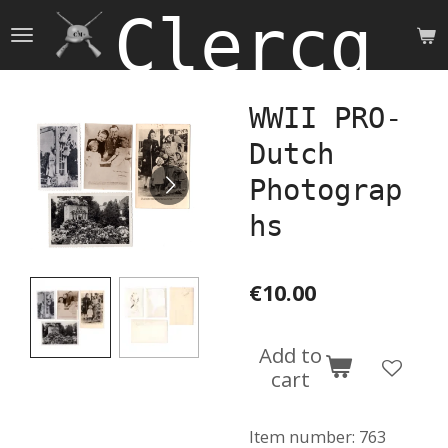
Clercq 
Skip
to
main
content
WWII PRO-
Dutch
Photograp
hs
€10.00
Add to
cart
Item number:
763