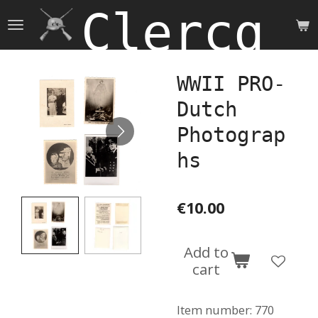
Clercq 
Skip
to
main
content
WWII PRO-
Dutch
Photograp
hs
€10.00
Add to
cart
Item number:
770