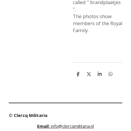
called '' brandplaatjes
''.
The photos show
members of the Royal
Family.
S
S
S
S
h
h
h
h
a
a
a
a
r
r
r
r
e
e
e
e
© Clercq Militaria
Email:
info@clercqmilitaria.nl