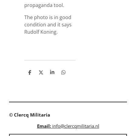
propaganda tool.
The photo is in good
condition and it says
Rudolf Koning.
S
S
S
S
h
h
h
h
a
a
a
a
r
r
r
r
e
e
e
e
© Clercq Militaria
Email:
info@clercqmilitaria.nl