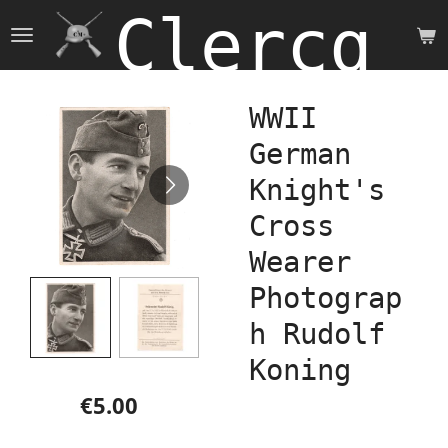
Clercq 
Skip
to
main
content
WWII
German
Knight's
Cross
Wearer
Photograp
h Rudolf
Koning
€5.00