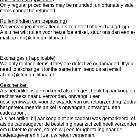
Only regular priced items may be refunded, unfortunately sale
items cannot be refunded.
Ruilen (indien van toepassing)
We vervangen items alleen als ze defect of beschadigd zijn.
Als u het wilt ruilen voor hetzelfde artikel, stuur ons dan een e-
mail op
info@clercqmilitaria.nl
Exchanges (if applicable)
We only replace items if they are defective or damaged. If you
need to exchange it for the same item, send us an email
at
info@clercqmilitaria.nl
Geschenken
Als het artikel is gemarkeerd als een geschenk bij aankoop en
rechtstreeks naar u verzonden, ontvangt u een
geschenkwaarde voor de waarde van uw retourzending. Zodra
het geretourneerde artikel is ontvangen, ontvangt u een
cadeaubon.
Als het artikel bij aankoop niet als cadeau was gemarkeerd, of
als de cadeaugever de bestelling naar zichzelf heeft verzonden
om u later te geven, sturen wij een terugbetaling naar de
cadeaugever en hij zal uw retour vernemen.