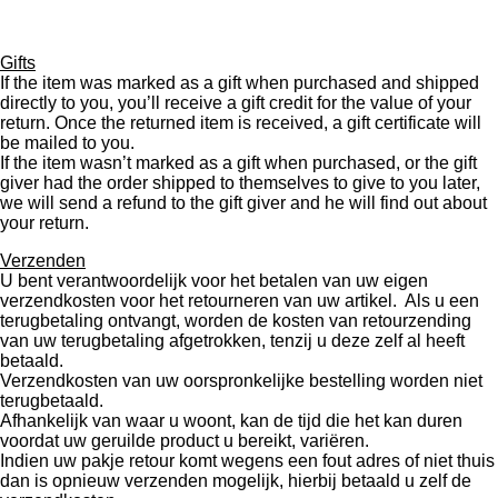
Gifts
If the item was marked as a gift when purchased and shipped
directly to you, you’ll receive a gift credit for the value of your
return. Once the returned item is received, a gift certificate will
be mailed to you.
If the item wasn’t marked as a gift when purchased, or the gift
giver had the order shipped to themselves to give to you later,
we will send a refund to the gift giver and he will find out about
your return.
Verzenden
U bent verantwoordelijk voor het betalen van uw eigen
verzendkosten voor het retourneren van uw artikel. Als u een
terugbetaling ontvangt, worden de kosten van retourzending
van uw terugbetaling afgetrokken, tenzij u deze zelf al heeft
betaald.
Verzendkosten van uw oorspronkelijke bestelling worden niet
terugbetaald.
Afhankelijk van waar u woont, kan de tijd die het kan duren
voordat uw geruilde product u bereikt, variëren.
Indien uw pakje retour komt wegens een fout adres of niet thuis
dan is opnieuw verzenden mogelijk, hierbij betaald u zelf de