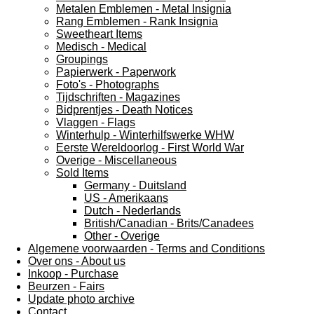
Metalen Emblemen - Metal Insignia
Rang Emblemen - Rank Insignia
Sweetheart Items
Medisch - Medical
Groupings
Papierwerk - Paperwork
Foto's - Photographs
Tijdschriften - Magazines
Bidprentjes - Death Notices
Vlaggen - Flags
Winterhulp - Winterhilfswerke WHW
Eerste Wereldoorlog - First World War
Overige - Miscellaneous
Sold Items
Germany - Duitsland
US - Amerikaans
Dutch - Nederlands
British/Canadian - Brits/Canadees
Other - Overige
Algemene voorwaarden - Terms and Conditions
Over ons - About us
Inkoop - Purchase
Beurzen - Fairs
Update photo archive
Contact