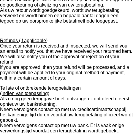
de goedkeuring of afwijzing van uw terugbetaling.
Als uw retour wordt goedgekeurd, wordt uw terugbetaling
verwerkt en wordt binnen een bepaald aantal dagen een
tegoed op uw oorspronkelijke betaalmethode toegepast.
Refunds (if applicable)
Once your return is received and inspected, we will send you
an email to notify you that we have received your returned item.
We will also notify you of the approval or rejection of your
refund.
If you are approved, then your refund will be processed, and a
payment will be applied to your original method of payment,
within a certain amount of days.
Te late of ontbrekende terugbetalingen
(indien van toepassing)
Als u nog geen teruggave heeft ontvangen, controleert u eerst
opnieuw uw bankrekening.
Neem vervolgens contact op met uw creditcardmaatschappij,
het kan enige tijd duren voordat uw terugbetaling officieel wordt
geboekt.
Neem vervolgens contact op met uw bank. Er is vaak enige
verwerkingstijd voordat een terugbetaling wordt geboekt.