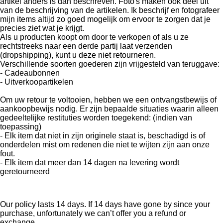
artikel anders is dan beschreven. Foto's maken ook deel uit
van de beschrijving van de artikelen. Ik beschrijf en fotografeer
mijn items altijd zo goed mogelijk om ervoor te zorgen dat je
precies ziet wat je krijgt.
Als u producten koopt om door te verkopen of als u ze
rechtstreeks naar een derde partij laat verzenden
(dropshipping), kunt u deze niet retourneren.
Verschillende soorten goederen zijn vrijgesteld van teruggave:
- Cadeaubonnen
- Uitverkoopartikelen
Om uw retour te voltooien, hebben we een ontvangstbewijs of
aankoopbewijs nodig. Er zijn bepaalde situaties waarin alleen
gedeeltelijke restituties worden toegekend: (indien van
toepassing)
- Elk item dat niet in zijn originele staat is, beschadigd is of
onderdelen mist om redenen die niet te wijten zijn aan onze
fout.
- Elk item dat meer dan 14 dagen na levering wordt
geretourneerd
Our policy lasts 14 days. If 14 days have gone by since your
purchase, unfortunately we can’t offer you a refund or
exchange.