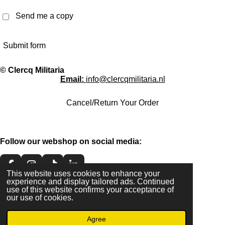
Send me a copy
Submit form
© Clercq Militaria
Email:
info@clercqmilitaria.nl
Cancel/Return Your Order
Follow our webshop on social media:
F
I
T
L
This website uses cookies to enhance your
a
n
i
i
experience and display tailored ads. Continued
c
s
k
n
use of this website confirms your acceptance of
e
t
T
k
our use of cookies.
Share our webshop on social media:
b
a
o
e
o
g
k
d
Agree