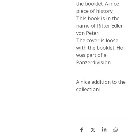
the booklet. A nice
piece of history.
This book is in the
name of Ritter Edler
von Peter.
The cover is loose
with the booklet. He
was part of a
Panzerdivision.
A nice addition to the
collection!
S
S
S
S