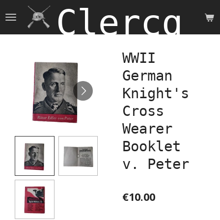
Clercq 
Skip
to
main
content
WWII
German
Knight's
Cross
Wearer
Booklet
v. Peter
€10.00