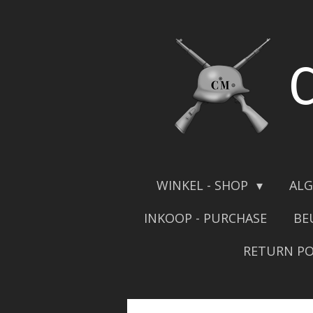
Skip
to
main
content
WINKEL - SHOP
ALG
INKOOP - PURCHASE
BE
RETURN PO