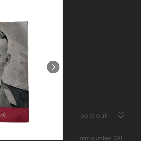
WWII G
Knight
Wearer
Kaldra
€10.00
Sold out
Item number:
201