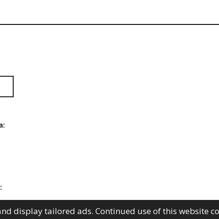
a:
:
nd display tailored ads. Continued use of this website c