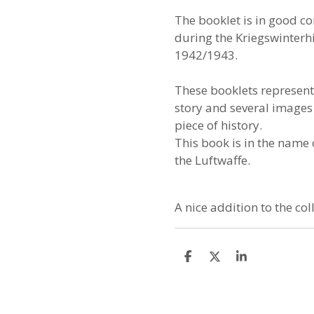
The booklet is in good co
during the Kriegswinterhi
1942/1943.
These booklets represent 
story and several images 
piece of history.
This book is in the name 
the Luftwaffe.
A nice addition to the col
S
S
S
h
h
h
a
a
a
r
r
r
e
e
e