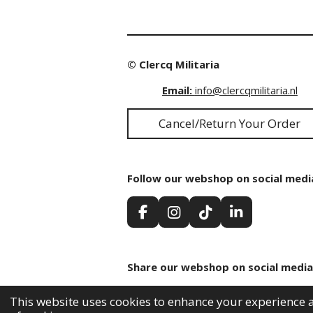
© Clercq Militaria
Email:
info@clercqmilitaria.nl
Cancel/Return Your Order
Follow our webshop on social medi
F
I
T
L
a
n
i
i
c
s
k
n
e
t
T
k
Share our webshop on social media
b
a
o
e
o
g
k
d
Share
Share
Share
o
r
I
This website uses cookies to enhance your experience a