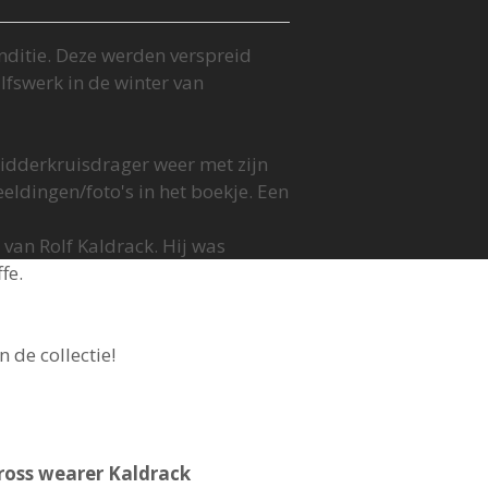
onditie. Deze werden verspreid
ilfswerk in de winter van
idderkruisdrager weer met zijn
eldingen/foto's in het boekje. Een
 van Rolf Kaldrack. Hij was
fe.
 de collectie!
ross wearer Kaldrack