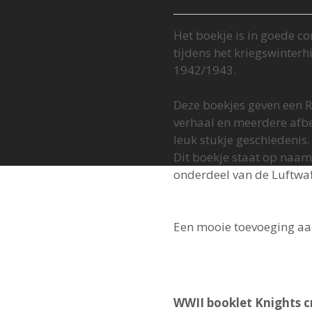
Het boekje is in goede c
tijdens het kriegswinterh
1942/1943.
Deze boekjes geven een R
verhaal en meerdere afbe
leuk stukje geschiedenis.
Dit boekje staat op naam
onderdeel van de Luftwaf
Een mooie toevoeging aan
WWII booklet Knights c