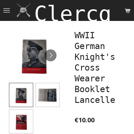
Clercq 
Skip
to
main
content
WWII
German
Knight's
Cross
Wearer
Booklet
Lancelle
€10.00