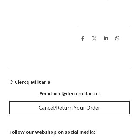
S
S
S
S
h
h
h
h
a
a
a
a
r
r
r
r
e
e
e
e
© Clercq Militaria
Email:
info@clercqmilitaria.nl
Cancel/Return Your Order
Follow our webshop on social media: