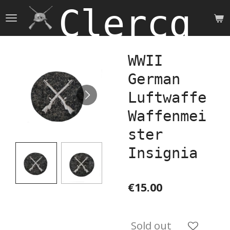
Clercq 
Skip
to
main
content
WWII
German
Luftwaffe
Waffenmei
ster
Insignia
€15.00
Sold out