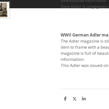
interessante informatie.
Deze Adler is uitgegeven
WWII German Adler ma
The Adler magazine is sti
item to frame with a beau
magazine is full of beaut
information.
This Adler was issued o
S
S
S
h
h
h
a
a
a