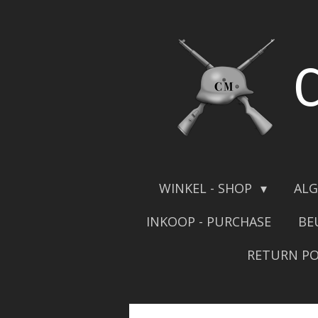
Skip
to
main
content
WINKEL - SHOP
ALG
INKOOP - PURCHASE
BE
RETURN PO