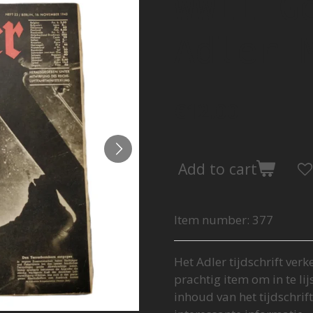
WWII G
Adler 
€12.00
Add to cart
Item number:
377
Het Adler tijdschrift verk
prachtig item om in te li
inhoud van het tijdschrif