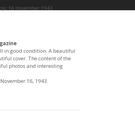
 op: 16 november 1943.
gazine
ll in good condition. A beautiful
tiful cover. The content of the
iful photos and interesting
n November 16, 1943.