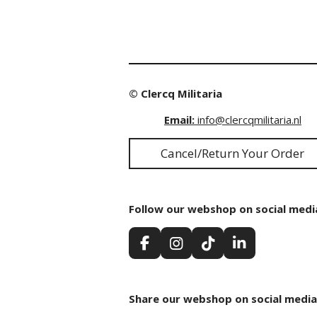
© Clercq Militaria
Email:
info@clercqmilitaria.nl
Cancel/Return Your Order
Follow our webshop on social medi
F
I
T
L
a
n
i
i
c
s
k
n
e
t
T
k
Share our webshop on social media
b
a
o
e