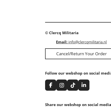
© Clercq Militaria
Email:
info@clercqmilitaria.nl
Cancel/Return Your Order
Follow our webshop on social medi
F
I
T
L
a
n
i
i
c
s
k
n
e
t
T
k
Share our webshop on social media
b
a
o
e