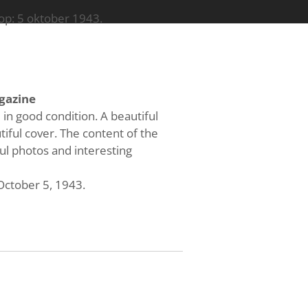
op: 5 oktober 1943.
gazine
l in good condition. A beautiful
tiful cover. The content of the
ful photos and interesting
October 5, 1943.