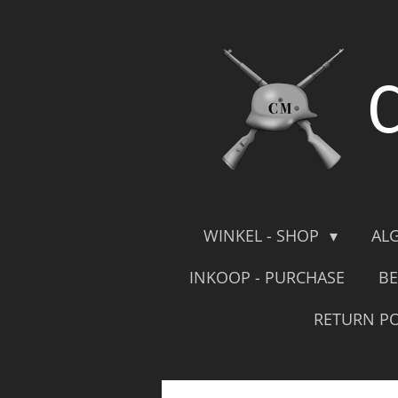
Skip
to
main
content
WINKEL - SHOP
AL
INKOOP - PURCHASE
BE
RETURN PO