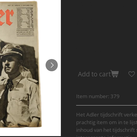
WWII G
Adler 
€12.00
Add to cart
Item number:
379
Het Adler tijdschrift verk
prachtig item om in te li
inhoud van het tijdschrift