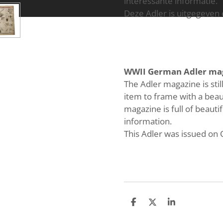
interessante informatie.
Deze Adler is uitgegeven 
WWII German Adler ma
The Adler magazine is stil
item to frame with a beau
magazine is full of beauti
information.
This Adler was issued on 
S
S
S
h
h
h
a
a
a