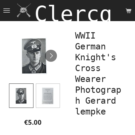
Clercq 
Skip
to
main
content
WWII
German
Knight's
Cross
Wearer
Photograp
h Gerard
lempke
€5.00