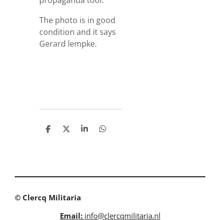
propaganda tool.
The photo is in good
condition and it says
Gerard lempke.
S
S
S
S
h
h
h
h
a
a
a
a
r
r
r
r
e
e
e
e
© Clercq Militaria
Email:
info@clercqmilitaria.nl