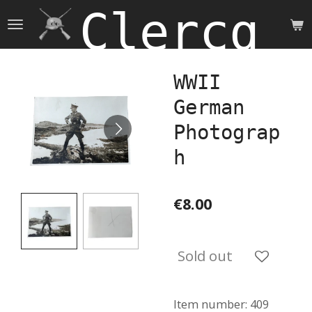
Clercq 
Skip
to
main
content
WWII
German
Photograp
h
€8.00
Sold out
Item number:
409