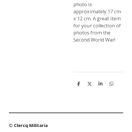
photo is
approximately 17 cm
x 12 cm. A great item
for your collection of
photos from the
Second World War!
S
S
S
S
h
h
h
h
a
a
a
a
r
r
r
r
e
e
e
e
© Clercq Militaria