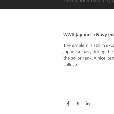
Een mooi item voor de J
WWII Japanese Navy ins
The emblem is still in exc
Japanese navy during the
the sailor rank. A nice i
collector!
S
S
S
h
h
h