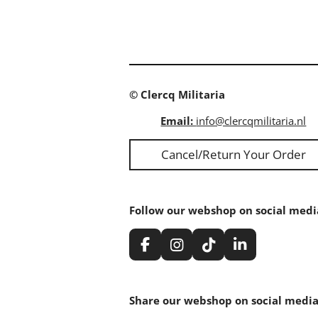
© Clercq Militaria
Email:
info@clercqmilitaria.nl
Cancel/Return Your Order
Follow our webshop on social medi
F
I
T
L
a
n
i
i
c
s
k
n
e
t
T
k
Share our webshop on social media
b
a
o
e