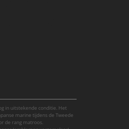
apanese
nsignia
 in uitstekende conditie. Het
apanse marine tijdens de Tweede
or de rang matroos.