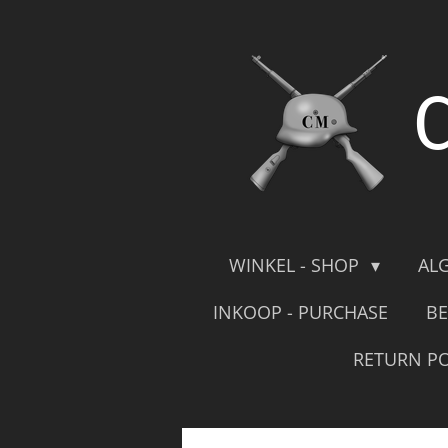
Skip
to
main
content
WINKEL - SHOP
AL
INKOOP - PURCHASE
BE
RETURN PO