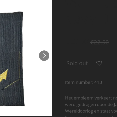
WWII J
Navy I
€20.00
€22.50
Sold out
Item number:
413
Het embleem verkeert nog
werd gedragen door de J
Wereldoorlog en staat vo