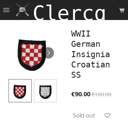
Clercq 
Skip
to
main
content
WWII
German
Insignia
Croatian
SS
€90.00
€100.00
Sold out