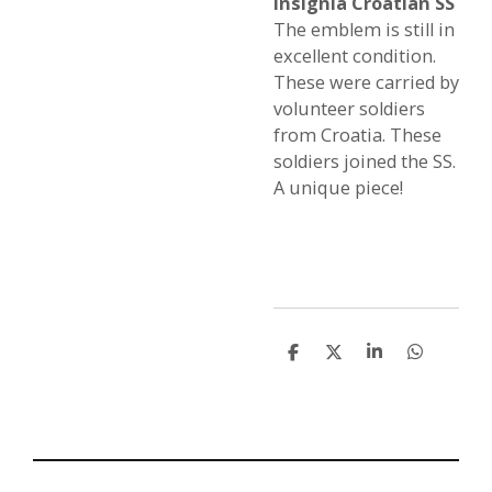
insignia Croatian SS
The emblem is still in
excellent condition.
These were carried by
volunteer soldiers
from Croatia. These
soldiers joined the SS.
A unique piece!
S
S
S
S
h
h
h
h
a
a
a
a
r
r
r
r
e
e
e
e