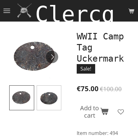
Clercq 
Skip
to
main
content
WWII Camp
Tag
Uckermark
Sale!
€75.00
€100.00
Add to
cart
Item number:
494