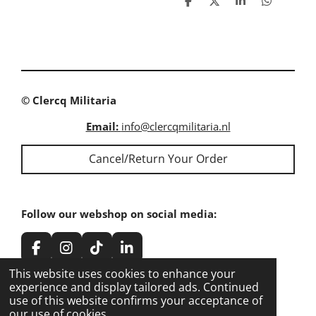
S
S
S
S
h
h
h
h
a
a
a
a
r
r
r
r
e
e
e
e
© Clercq Militaria
Email:
info@clercqmilitaria.nl
Cancel/Return Your Order
Follow our webshop on social media:
F
I
T
L
a
n
i
i
This website uses cookies to enhance your
c
s
k
n
experience and display tailored ads. Continued
e
t
T
k
use of this website confirms your acceptance of
Share our webshop on social media:
b
a
o
e
our use of cookies.