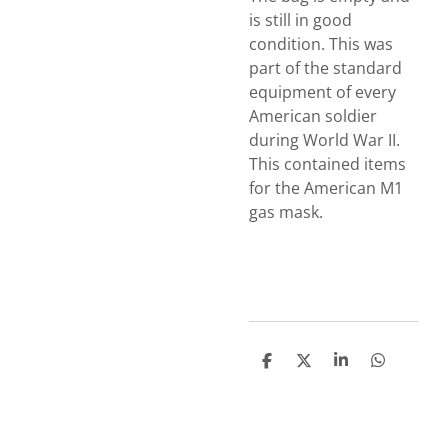
is still in good
condition. This was
part of the standard
equipment of every
American soldier
during World War II.
This contained items
for the American M1
gas mask.
S
S
S
S
h
h
h
h
a
a
a
a
r
r
r
r
e
e
e
e