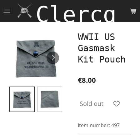
Clercq 
Skip
to
main
content
WWII US
Gasmask
Kit Pouch
€8.00
Sold out
Item number:
497