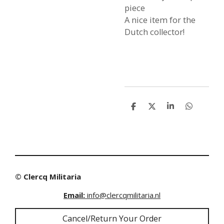
piece
A nice item for the
Dutch collector!
S
S
S
S
h
h
h
h
a
a
a
a
r
r
r
r
e
e
e
e
© Clercq Militaria
Email:
info@clercqmilitaria.nl
Cancel/Return Your Order