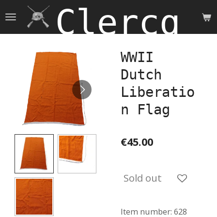
Clercq 
Skip
to
main
content
WWII
Dutch
Liberatio
n Flag
€45.00
Sold out
Item number:
628