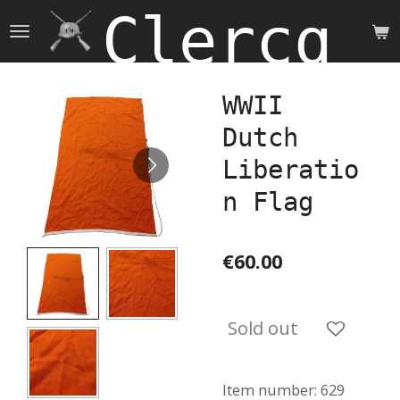
Clercq 
Skip
to
main
content
WWII
Dutch
Liberatio
n Flag
€60.00
Sold out
Item number:
629