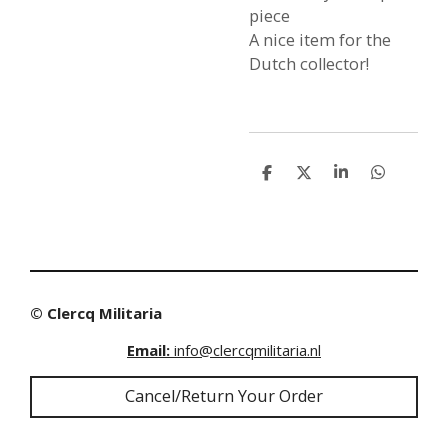
piece
A nice item for the
Dutch collector!
S
S
S
S
h
h
h
h
a
a
a
a
r
r
r
r
e
e
e
e
© Clercq Militaria
Email:
info@clercqmilitaria.nl
Cancel/Return Your Order