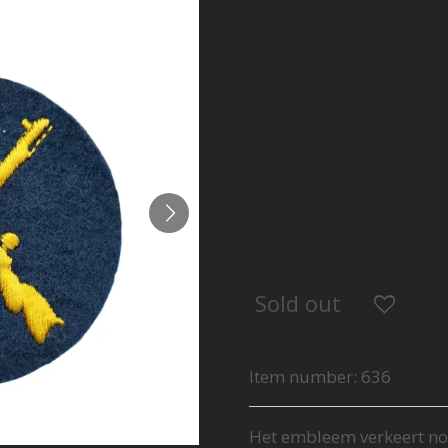
WWII G
Waffen
Insign
€15.00
Sold out
Item number:
636
Het embleem verkeert nog