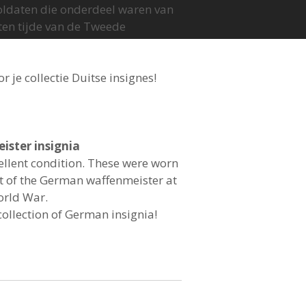
ldaten die onderdeel waren van
ten tijde van de Tweede
 je collectie Duitse insignes!
ster insignia
xcellent condition. These were worn
t of the German waffenmeister at
orld War.
collection of German insignia!