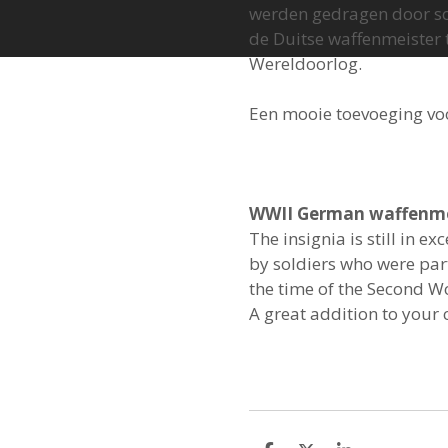
werden gedragen door so
de Duitse waffenmeister 
Wereldoorlog.
Een mooie toevoeging voor
WWII German waffenmei
The insignia is still in e
by soldiers who were par
the time of the Second W
A great addition to your 