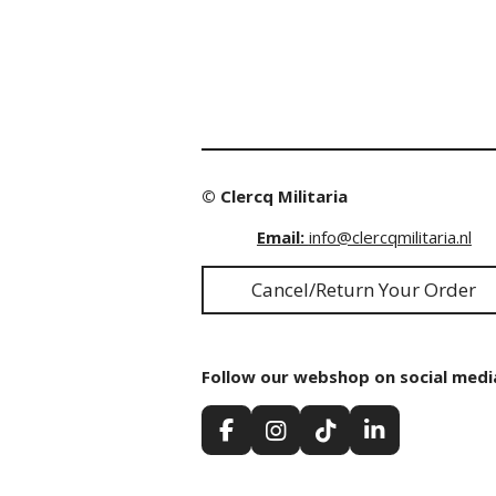
© Clercq Militaria
Email:
info@clercqmilitaria.nl
Cancel/Return Your Order
Follow our webshop on social medi
F
I
T
L
a
n
i
i
c
s
k
n