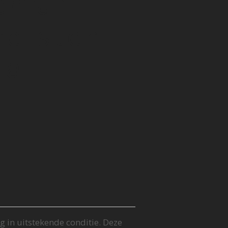
erman
meister
ia
 in uitstekende conditie. Deze