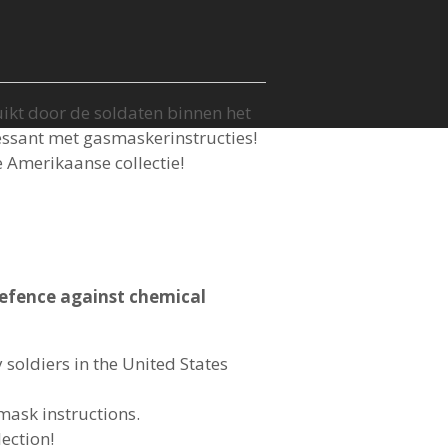
ikt door de soldaten binnen het
essant met gasmaskerinstructies!
e Amerikaanse collectie!
efence against chemical
soldiers in the United States
mask instructions.
lection!