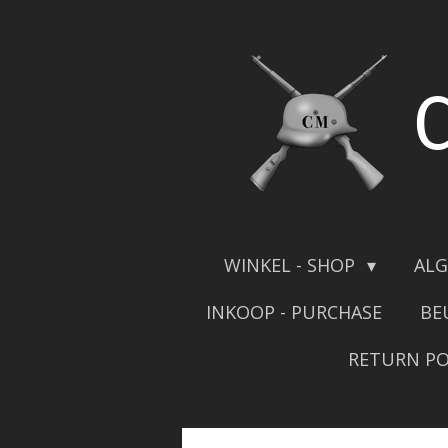
Skip
to
main
content
WINKEL - SHOP
ALG
INKOOP - PURCHASE
BE
RETURN PO