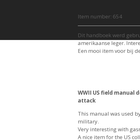
Item number:
654
Dit handboek werd gebru
amerikaanse leger. Inter
Een mooi item voor bij d
WWII US field manual d
attack
This manual was used by 
military.
Very interesting with gas
A nice item for the US col