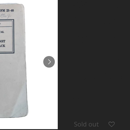
WWII U
Manual
Agains
Chemic
Attack
€15.00
Sold out