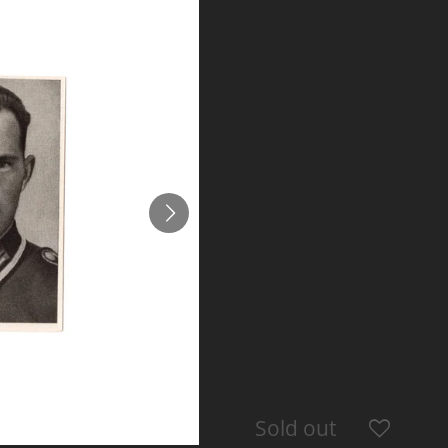
WWII G
Knight
Wearer
Photog
Anton 
€5.00
Sold out