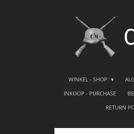
Skip
to
main
content
WINKEL - SHOP
AL
INKOOP - PURCHASE
BE
RETURN PO