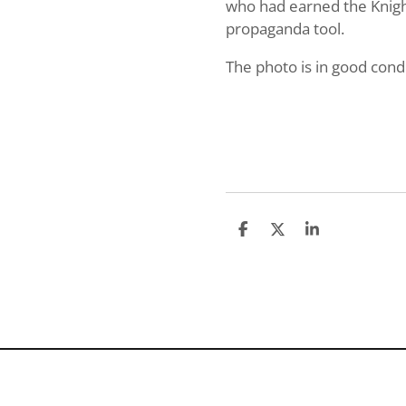
who had earned the Knight
propaganda tool.
The photo is in good condi
S
S
S
h
h
h
a
a
a
r
r
r
e
e
e