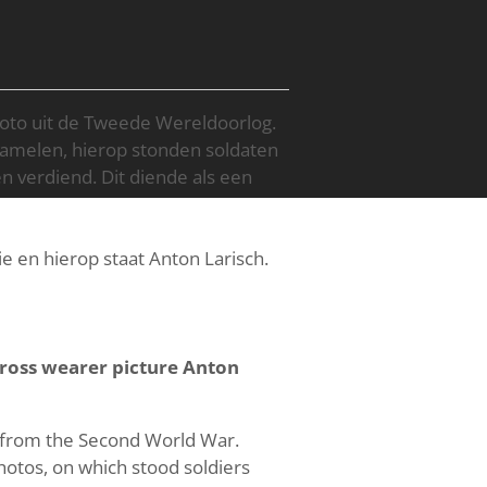
oto uit de Tweede Wereldoorlog.
amelen, hierop stonden soldaten
n verdiend. Dit diende als een
ie en hierop staat Anton Larisch.
ross wearer picture Anton
o from the Second World War.
hotos, on which stood soldiers