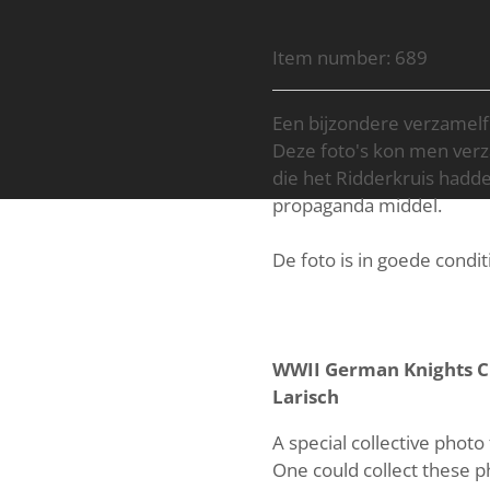
Item number:
689
Een bijzondere verzamelf
Deze foto's kon men verz
die het Ridderkruis hadde
propaganda middel.
De foto is in goede condit
WWII German Knights C
Larisch
A special collective phot
One could collect these p