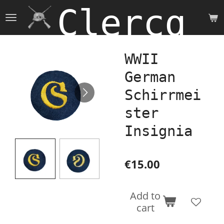
Clercq 
Skip
to
main
content
WWII
German
Schirrmei
ster
Insignia
€15.00
Add to
cart