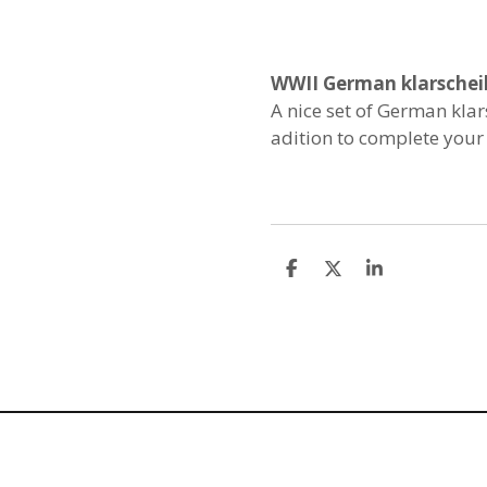
WWII German klarschei
A nice set of German kla
adition to complete your
S
S
S
h
h
h
a
a
a
r
r
r
e
e
e