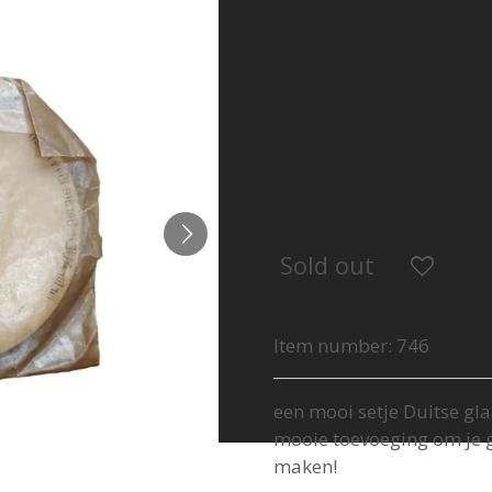
WWII G
Klarsc
€8.00
Sold out
Item number:
746
een mooi setje Duitse gl
mooie toevoeging om je 
maken!