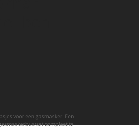
erman
heiben
aasjes voor een gasmasker. Een
gasmaskerbus/set compleet te