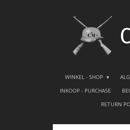
Skip
to
main
content
WINKEL - SHOP
ALG
INKOOP - PURCHASE
BE
RETURN PO