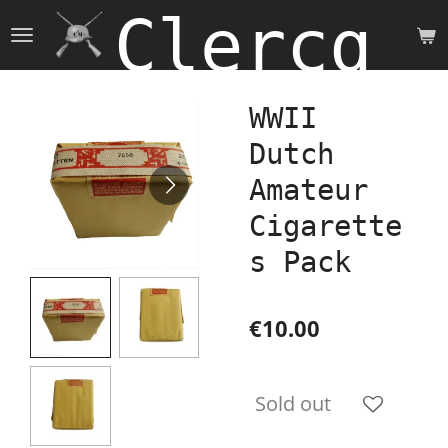
Clercq 
Skip
to
main
content
WWII
Dutch
Amateur
Cigarette
s Pack
€10.00
Sold out