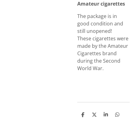
Amateur cigarettes
The package is in
good condition and
still unopened!
These cigarettes were
made by the Amateur
Cigarettes brand
during the Second
World War.
S
S
S
S
h
h
h
h
a
a
a
a
r
r
r
r
e
e
e
e