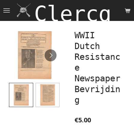
Clercq 
Skip
to
main
content
WWII
Dutch
Resistanc
e
Newspaper
Bevrijdin
g
€5.00