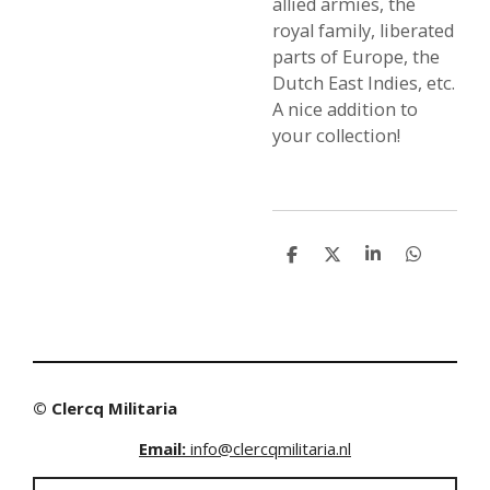
allied armies, the
royal family, liberated
parts of Europe, the
Dutch East Indies, etc.
A nice addition to
your collection!
S
S
S
S
h
h
h
h
a
a
a
a
r
r
r
r
e
e
e
e
© Clercq Militaria
Email:
info@clercqmilitaria.nl