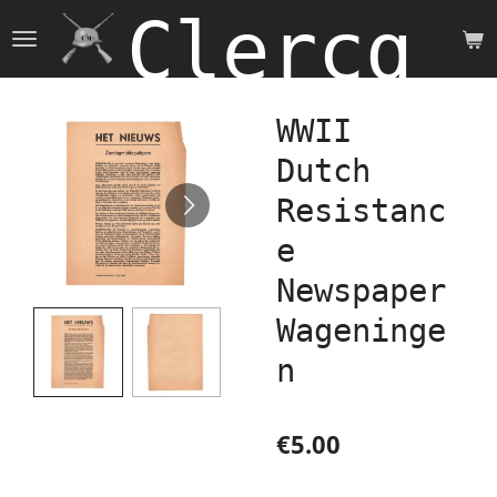
Clercq 
Skip
to
main
content
WWII
Dutch
Resistanc
e
Newspaper
Wageninge
n
€5.00