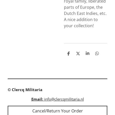
royal family, liberated
parts of Europe, the
Dutch East Indies, etc.
A nice addition to
your collection!
S
S
S
S
h
h
h
h
a
a
a
a
r
r
r
r
e
e
e
e
© Clercq Militaria
Email:
info@clercqmilitaria.nl
Cancel/Return Your Order