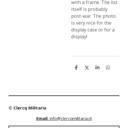
with a frame. The list
itself is probably
post-war. The photo
is very nice for the
display case or for a
display!
S
S
S
S
h
h
h
h
a
a
a
a
r
r
r
r
e
e
e
e
© Clercq Militaria
Email:
info@clercqmilitaria.nl