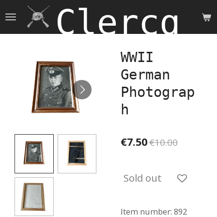
Clercq 
Skip
to
main
content
WWII
German
Photograp
h
€7.50
€10.00
Sold out
Item number:
892