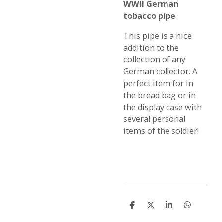
WWII German
tobacco pipe
This pipe is a nice
addition to the
collection of any
German collector. A
perfect item for in
the bread bag or in
the display case with
several personal
items of the soldier!
S
S
S
S
h
h
h
h