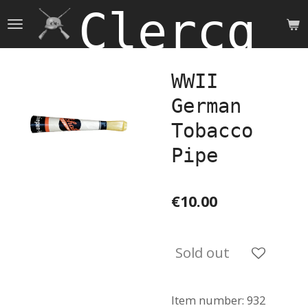
Clercq 
Skip
to
main
content
WWII
German
Tobacco
Pipe
€10.00
Sold out
Item number:
932