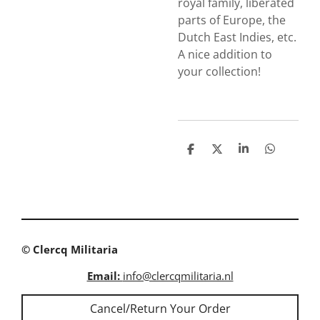
royal family, liberated
parts of Europe, the
Dutch East Indies, etc.
A nice addition to
your collection!
S
S
S
S
h
h
h
h
a
a
a
a
r
r
r
r
e
e
e
e
© Clercq Militaria
Email:
info@clercqmilitaria.nl
Cancel/Return Your Order