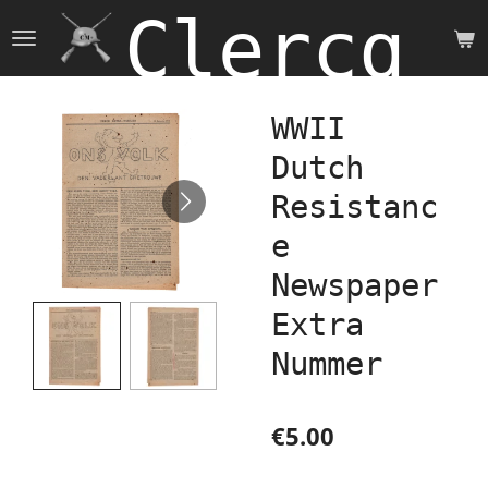
Clercq 
Skip
to
main
content
WWII
Dutch
Resistanc
e
Newspaper
Extra
Nummer
€5.00