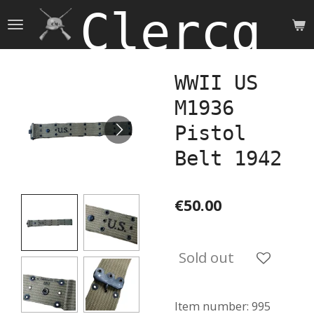
Clercq 
Skip
to
main
content
WWII US
M1936
Pistol
Belt 1942
€50.00
Sold out
Item number:
995