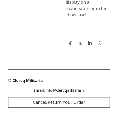
display on a
mannequin or in the
showcase!
S
S
S
S
h
h
h
h
a
a
a
a
r
r
r
r
e
e
e
e
© Clercq Militaria
Email:
info@clercqmilitaria.nl
Cancel/Return Your Order