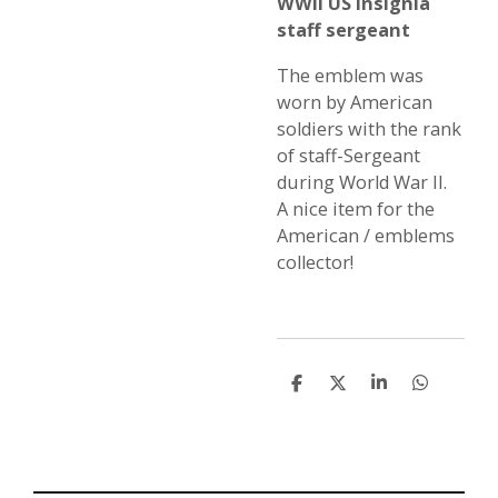
WWII US insignia
staff sergeant
The emblem was
worn by American
soldiers with the rank
of staff-Sergeant
during World War II.
A nice item for the
American / emblems
collector!
S
S
S
S
h
h
h
h
a
a
a
a
r
r
r
r
e
e
e
e