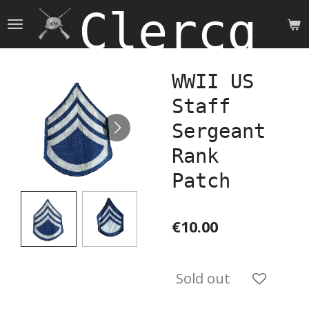
Clercq 
Skip
to
main
content
WWII US
Staff
Sergeant
Rank
Patch
€10.00
Sold out