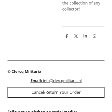
the collection of any
collector!
S
S
S
S
h
h
h
h
a
a
a
a
r
r
r
r
e
e
e
e
© Clercq Militaria
Email:
info@clercqmilitaria.nl
Cancel/Return Your Order
Follow our webshop on social media: