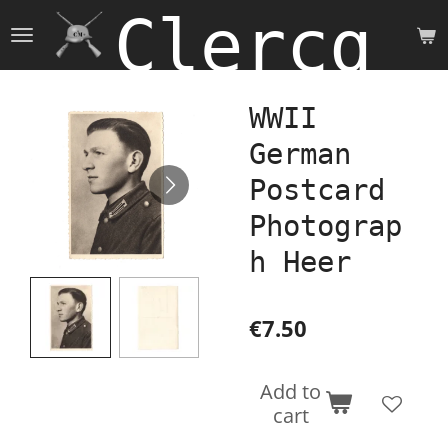
Clercq 
Skip
to
main
content
WWII
German
Postcard
Photograp
h Heer
€7.50
Add to
cart