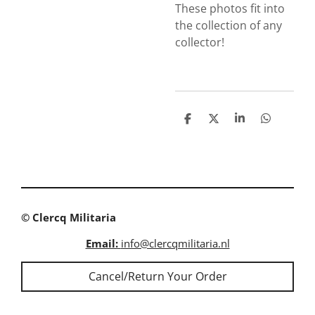
These photos fit into
the collection of any
collector!
S
S
S
S
h
h
h
h
a
a
a
a
r
r
r
r
e
e
e
e
© Clercq Militaria
Email:
info@clercqmilitaria.nl
Cancel/Return Your Order