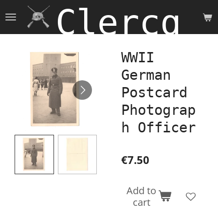
Clercq 
Skip
to
main
content
WWII
German
Postcard
Photograp
h Officer
€7.50
Add to
cart