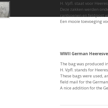
H. Vpfl. staat voor Heere
Deze zakken werden onde
rantsoenen en feldpost vo
Een mooie toevoeging vo
WWII German Heeresve
The bag was produced in
H. Vpfl. stands for Heere
These bags were used, am
field mail for the Germa
A nice addition for the G