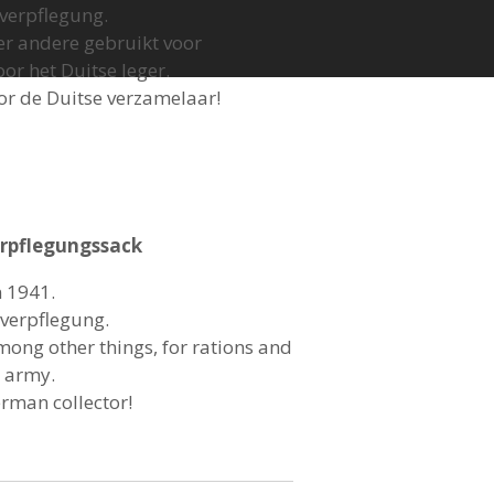
sverpflegung.
r andere gebruikt voor
or het Duitse leger.
or de Duitse verzamelaar!
rpflegungssack
 1941.
sverpflegung.
ong other things, for rations and
n army.
erman collector!