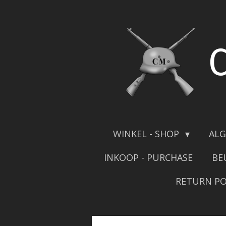
Skip
to
main
content
WINKEL - SHOP
ALG
INKOOP - PURCHASE
BE
RETURN PO