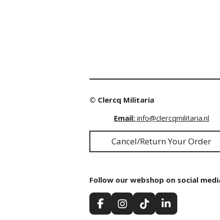
© Clercq Militaria
Email:
info@clercqmilitaria.nl
Cancel/Return Your Order
Follow our webshop on social medi
F
I
T
L
a
n
i
i