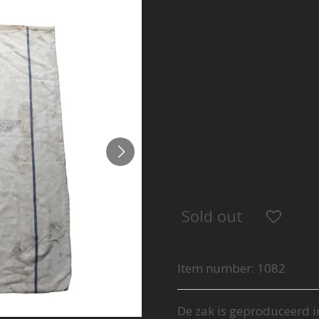
WWII G
Heeres
gssack
€35.00
Sold out
Item number:
1082
De zak is geproduceerd i