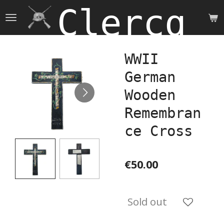
Clercq 
Skip
to
main
content
WWII
German
Wooden
Remembran
ce Cross
€50.00
Sold out