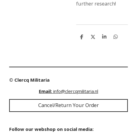
further research!
S
S
S
S
h
h
h
h
a
a
a
a
r
r
r
r
e
e
e
e
© Clercq Militaria
Email:
info@clercqmilitaria.nl
Cancel/Return Your Order
Follow our webshop on social media: