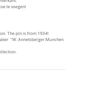
chterkant.
toe te voegen!
ion. The pin is from 1934!
 maker ''W. Annetsberger Munchen
ollection.