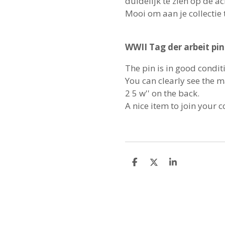
duidelijk te zien op de a
Mooi om aan je collectie 
WWII Tag der arbeit pin
The pin is in good condit
You can clearly see the
2 5 w'' on the back.
A nice item to join your c
S
S
S
h
h
h
a
a
a
r
r
r
e
e
e