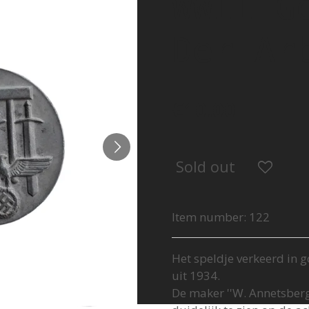
WWII G
Der Ar
€10.00
Sold out
Item number:
122
Het speldje verkeerd in 
uit 1934.
De maker ''W. Annetsberg