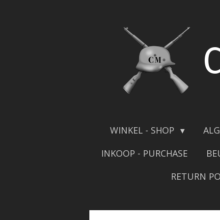
Skip
to
main
content
WINKEL - SHOP
ALG
INKOOP - PURCHASE
BE
RETURN PO