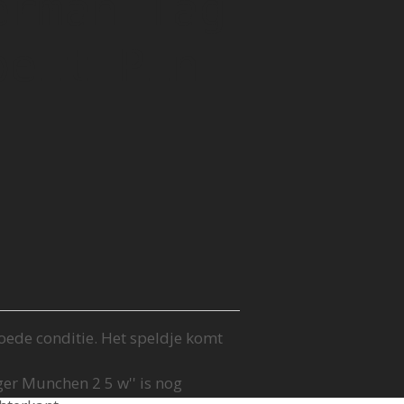
erman Tag
beit Pin
goede conditie. Het speldje komt
er Munchen 2 5 w'' is nog